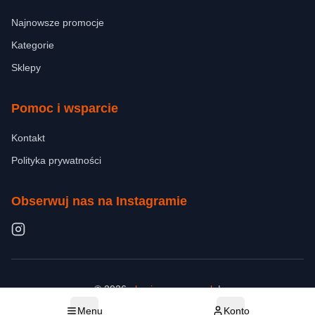
Najnowsze promocje
Kategorie
Sklepy
Pomoc i wsparcie
Kontakt
Polityka prywatności
Obserwuj nas na Instagramie
©
2026
okazjerowerowe.pl
.
|
kontakt@okazjerowerowe.pl
Wszelkie prawa zastrzeżone.
Menu
Konto