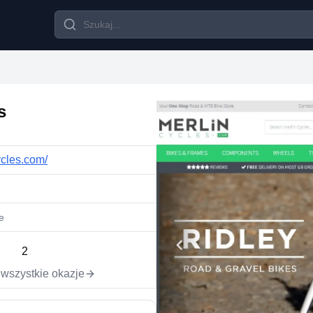
s
ycles.com/
e
2
wszystkie okazje