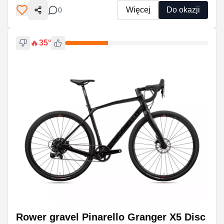
Więcej
Do okazji
0
Udostępnij
🔥
35
°
Rower gravel Pinarello Granger X5 Disc