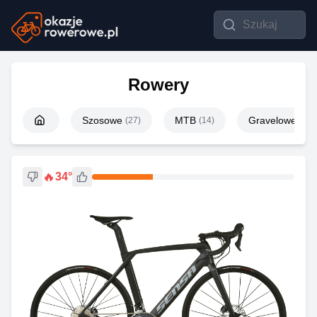
Rowery
Szosowe
MTB
Gravelowe
(
27
)
(
14
)
(
26
)
🔥
34
°