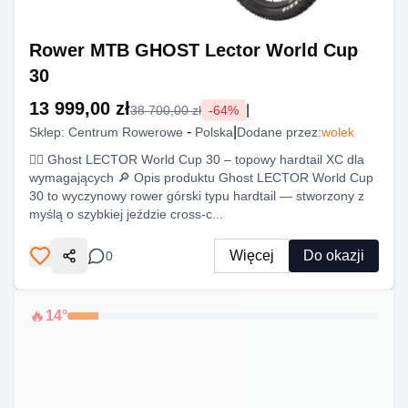
Rower MTB GHOST Lector World Cup
30
13 999,00 zł
|
38 700,00 zł
-
64
%
-
|
Sklep:
Centrum Rowerowe
Polska
Dodane przez:
wolek
🚵‍♂️ Ghost LECTOR World Cup 30 – topowy hardtail XC dla
wymagających 🔎 Opis produktu Ghost LECTOR World Cup
30 to wyczynowy rower górski typu hardtail — stworzony z
myślą o szybkiej jeździe cross-c...
Więcej
Do okazji
0
Udostępnij
🔥
14
°