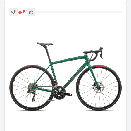
🔥
6
°