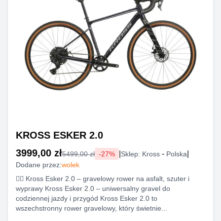
KROSS ESKER 2.0
3999,00 zł
|
-
|
5499,00 zł
-
27
%
Sklep:
Kross
Polska
Dodane przez:
wolek
🚴‍♂️ Kross Esker 2.0 – gravelowy rower na asfalt, szuter i
wyprawy Kross Esker 2.0 – uniwersalny gravel do
codziennej jazdy i przygód Kross Esker 2.0 to
wszechstronny rower gravelowy, który świetnie...