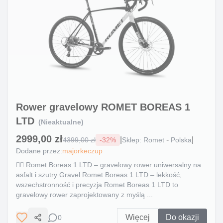
Rower gravelowy ROMET BOREAS 1
LTD
(Nieaktualne)
2999,00 zł
|
-
|
4399,00 zł
-
32
%
Sklep:
Romet
Polska
Dodane przez:
majorkeczup
🚵‍♂️ Romet Boreas 1 LTD – gravelowy rower uniwersalny na
asfalt i szutry Gravel Romet Boreas 1 LTD – lekkość,
wszechstronność i precyzja Romet Boreas 1 LTD to
gravelowy rower zaprojektowany z myślą ...
Więcej
Do okazji
0
Udostępnij