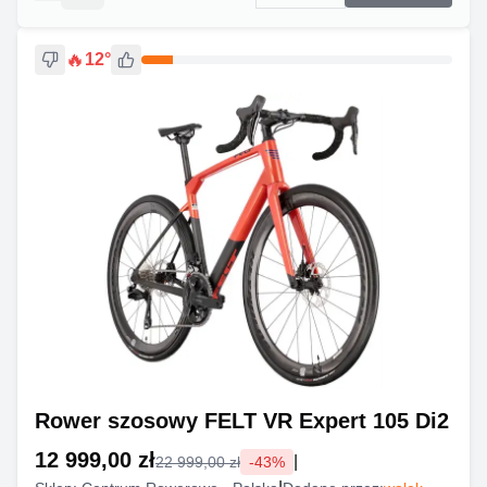
🔥
12
°
Rower szosowy FELT VR Expert 105 Di2
12 999,00 zł
|
22 999,00 zł
-
43
%