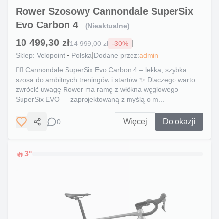
Rower Szosowy Cannondale SuperSix
Evo Carbon 4
(Nieaktualne)
10 499,30 zł
|
14 999,00 zł
-
30
%
-
|
Sklep:
Velopoint
Polska
Dodane przez:
admin
🚴‍♂️ Cannondale SuperSix Evo Carbon 4 – lekka, szybka
szosa do ambitnych treningów i startów ✨ Dlaczego warto
zwrócić uwagę Rower ma ramę z włókna węglowego
SuperSix EVO — zaprojektowaną z myślą o m...
Więcej
Do okazji
0
Udostępnij
🔥
3
°