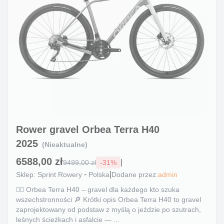
Rower gravel Orbea Terra H40
2025
(Nieaktualne)
6588,00 zł
|
9499,00 zł
-
31
%
-
|
Sklep:
Sprint Rowery
Polska
Dodane przez:
admin
🚵‍♂️ Orbea Terra H40 – gravel dla każdego kto szuka
wszechstronności 🔎 Krótki opis Orbea Terra H40 to gravel
zaprojektowany od podstaw z myślą o jeździe po szutrach,
leśnych ścieżkach i asfalcie — ...