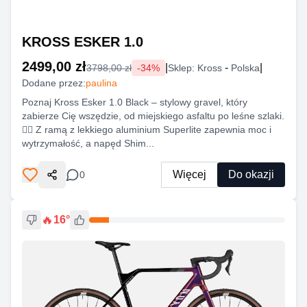
KROSS ESKER 1.0
2499,00 zł
|
-
|
3798,00 zł
-
34
%
Sklep:
Kross
Polska
Dodane przez:
paulina
Poznaj Kross Esker 1.0 Black – stylowy gravel, który
zabierze Cię wszędzie, od miejskiego asfaltu po leśne szlaki.
🚴‍♂️ Z ramą z lekkiego aluminium Superlite zapewnia moc i
wytrzymałość, a napęd Shim...
Więcej
Do okazji
0
Udostępnij
🔥
16
°