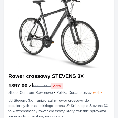
Rower crossowy STEVENS 3X
1397,00 zł
|
2999,00 zł
-
53
%
-
|
Sklep:
Centrum Rowerowe
Polska
Dodane przez:
wolek
🚴‍♂️ Stevens 3X – uniwersalny rower crossowy do
codziennych tras i lekkiego terenu 🔎 Krótki opis Stevens 3X
to wszechstronny rower crossowy, który świetnie sprawdza
się w ruchu miejskim, na dojazda...