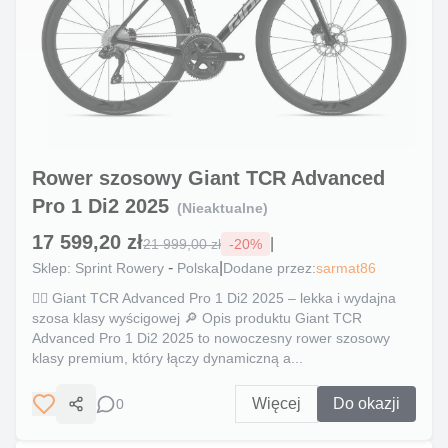
Rower szosowy Giant TCR Advanced
Pro 1 Di2 2025
(Nieaktualne)
17 599,20 zł
|
21 999,00 zł
-
20
%
-
|
Sklep:
Sprint Rowery
Polska
Dodane przez:
sarmat86
🚴‍♂️ Giant TCR Advanced Pro 1 Di2 2025 – lekka i wydajna
szosa klasy wyścigowej 🔎 Opis produktu Giant TCR
Advanced Pro 1 Di2 2025 to nowoczesny rower szosowy
klasy premium, który łączy dynamiczną a...
Więcej
Do okazji
0
Udostępnij