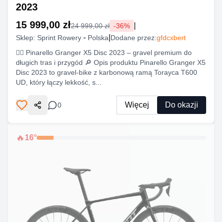
2023
15 999,00 zł
|
24 999,00 zł
-
36
%
-
|
Sklep:
Sprint Rowery
Polska
Dodane przez:
gfdcxbert
🚴‍♂️ Pinarello Granger X5 Disc 2023 – gravel premium do
długich tras i przygód 🔎 Opis produktu Pinarello Granger X5
Disc 2023 to gravel-bike z karbonową ramą Torayca T600
UD, który łączy lekkość, s...
Więcej
Do okazji
0
Udostępnij
🔥
16
°