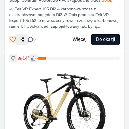
-
|
Sklep:
Centrum Rowerowe
Polska
Dodane przez:
wolek
🚴 Felt VR Expert 105 Di2 – karbonowa szosa z
elektronicznym napędem Di2 🔎 Opis produktu Felt VR
Expert 105 Di2 to nowoczesny rower szosowy o karbonowej
ramie UHC Advanced, zaprojektowany tak, by łą...
Więcej
Do okazji
0
Udostępnij
🔥
14
°