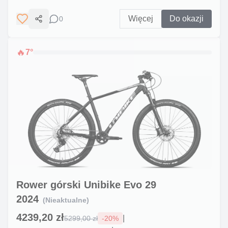
Więcej
Do okazji
0
Udostępnij
🔥
7
°
Rower górski Unibike Evo 29
2024
(Nieaktualne)
4239,20 zł
|
5299,00 zł
-
20
%