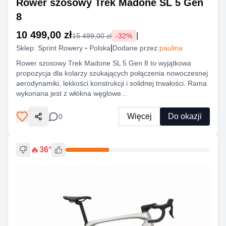
Rower szosowy Trek Madone SL 5 Gen
8
10 499,00 zł
|
15 499,00 zł
-
32
%
-
|
Sklep:
Sprint Rowery
Polska
Dodane przez:
paulina
Rower szosowy Trek Madone SL 5 Gen 8 to wyjątkowa
propozycja dla kolarzy szukających połączenia nowoczesnej
aerodynamiki, lekkości konstrukcji i solidnej trwałości. Rama
wykonana jest z włókna węglowe...
Więcej
Do okazji
0
Udostępnij
🔥
36
°