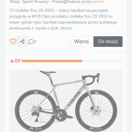
-
|
Sklep:
Sprint Rowery
Polska
Dodane przez:
admin
🚵‍♂️ Unibike Evo 29 2024 – dobry hardtail na początek
przygody w MTB Opis produktu Unibike Evo 29 2024 to
rower górski typu hardtail zaprojektowany przez polskiego
producenta z myślą o tych, którzy ...
Więcej
Do okazji
0
Udostępnij
🔥
69
°