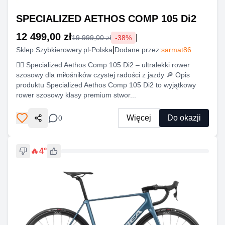
SPECIALIZED AETHOS COMP 105 Di2
12 499,00 zł
|
19 999,00 zł
-
38
%
-
|
Sklep:
Szybkierowery.pl
Polska
Dodane przez:
sarmat86
🚴‍♂️ Specialized Aethos Comp 105 Di2 – ultralekki rower
szosowy dla miłośników czystej radości z jazdy 🔎 Opis
produktu Specialized Aethos Comp 105 Di2 to wyjątkowy
rower szosowy klasy premium stwor...
Więcej
Do okazji
0
Udostępnij
🔥
4
°