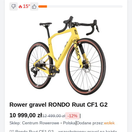
🔥
15
°
Rower gravel RONDO Ruut CF1 G2
10 999,00 zł
|
12 499,00 zł
-
12
%
-
|
Sklep:
Centrum Rowerowe
Polska
Dodane przez:
wolek
🚴‍♂️ Rondo Ruut CF1 G2 – wszechstronny gravel na każdą