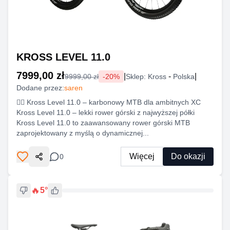
KROSS LEVEL 11.0
7999,00 zł
|
-
|
9999,00 zł
-
20
%
Sklep:
Kross
Polska
Dodane przez:
saren
🚵‍♂️ Kross Level 11.0 – karbonowy MTB dla ambitnych XC
Kross Level 11.0 – lekki rower górski z najwyższej półki
Kross Level 11.0 to zaawansowany rower górski MTB
zaprojektowany z myślą o dynamicznej...
Więcej
Do okazji
0
Udostępnij
🔥
5
°