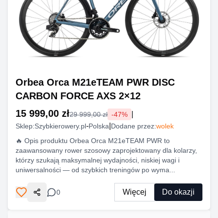
Orbea Orca M21eTEAM PWR DISC
CARBON FORCE AXS 2×12
15 999,00 zł
|
29 999,00 zł
-
47
%
-
|
Sklep:
Szybkierowery.pl
Polska
Dodane przez:
wolek
🔥 Opis produktu Orbea Orca M21eTEAM PWR to
zaawansowany rower szosowy zaprojektowany dla kolarzy,
którzy szukają maksymalnej wydajności, niskiej wagi i
uniwersalności — od szybkich treningów po wyma...
Więcej
Do okazji
0
Udostępnij