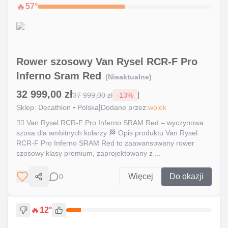
🔥
57
°
Rower szosowy Van Rysel RCR-F Pro
Inferno Sram Red
(Nieaktualne)
32 999,00 zł
|
37 999,00 zł
-
13
%
-
|
Sklep:
Decathlon
Polska
Dodane przez:
wolek
🚴‍♂️ Van Rysel RCR-F Pro Inferno SRAM Red – wyczynowa
szosa dla ambitnych kolarzy 🏁 Opis produktu Van Rysel
RCR-F Pro Inferno SRAM Red to zaawansowany rower
szosowy klasy premium, zaprojektowany z ...
Więcej
Do okazji
0
Udostępnij
🔥
12
°