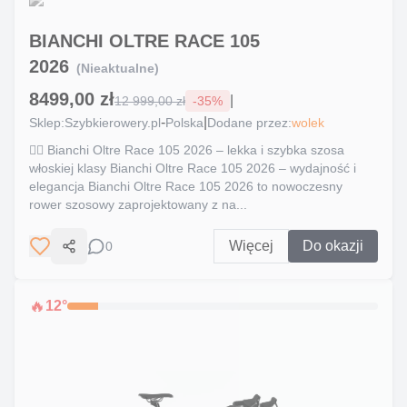
BIANCHI OLTRE RACE 105
2026
(Nieaktualne)
8499,00 zł
|
12 999,00 zł
-
35
%
-
|
Sklep:
Szybkierowery.pl
Polska
Dodane przez:
wolek
🚴‍♂️ Bianchi Oltre Race 105 2026 – lekka i szybka szosa
włoskiej klasy Bianchi Oltre Race 105 2026 – wydajność i
elegancja Bianchi Oltre Race 105 2026 to nowoczesny
rower szosowy zaprojektowany z na...
Więcej
Do okazji
0
Udostępnij
🔥
12
°