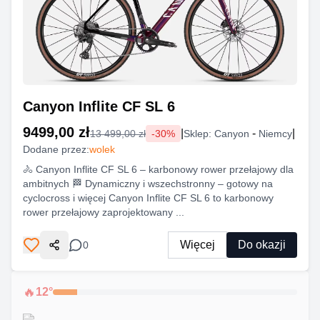
Canyon Inflite CF SL 6
9499,00 zł
|
-
|
13 499,00 zł
-
30
%
Sklep:
Canyon
Niemcy
Dodane przez:
wolek
🚴 Canyon Inflite CF SL 6 – karbonowy rower przełajowy dla
ambitnych 🏁 Dynamiczny i wszechstronny – gotowy na
cyclocross i więcej Canyon Inflite CF SL 6 to karbonowy
rower przełajowy zaprojektowany ...
Więcej
Do okazji
0
Udostępnij
🔥
12
°