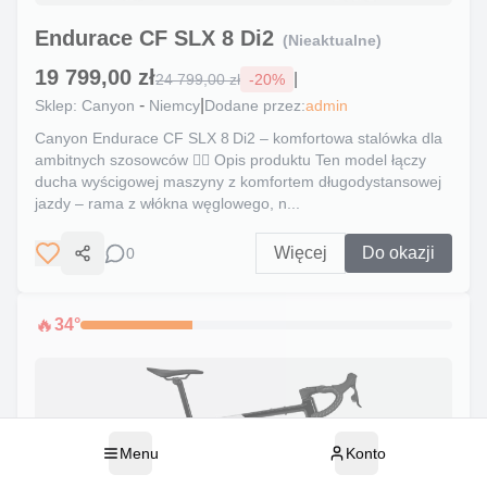
Endurace CF SLX 8 Di2
(Nieaktualne)
19 799,00 zł
|
24 799,00 zł
-
20
%
-
|
Sklep:
Canyon
Niemcy
Dodane przez:
admin
Canyon Endurace CF SLX 8 Di2 – komfortowa stalówka dla
ambitnych szosowców 🚴‍♂️ Opis produktu Ten model łączy
ducha wyścigowej maszyny z komfortem długodystansowej
jazdy – rama z włókna węglowego, n...
Więcej
Do okazji
0
Udostępnij
🔥
34
°
Menu
Konto