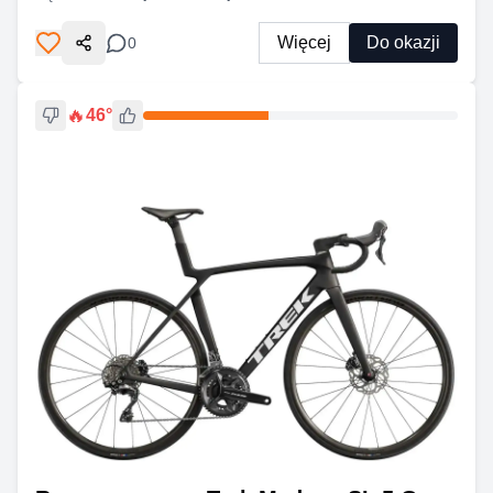
Więcej
Do okazji
0
Udostępnij
🔥
46
°