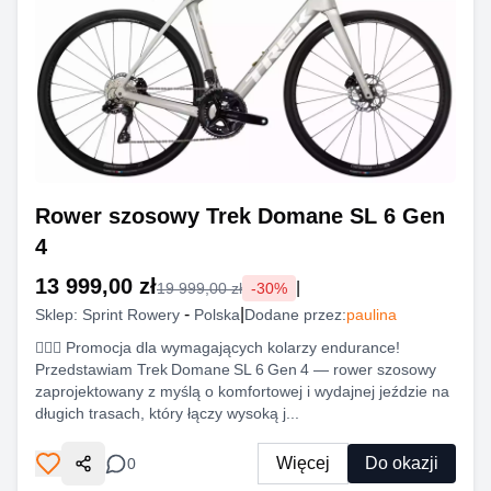
Rower szosowy Trek Domane SL 6 Gen
4
13 999,00 zł
|
19 999,00 zł
-
30
%
-
|
Sklep:
Sprint Rowery
Polska
Dodane przez:
paulina
🚴‍♂️✨ Promocja dla wymagających kolarzy endurance!
Przedstawiam Trek Domane SL 6 Gen 4 — rower szosowy
zaprojektowany z myślą o komfortowej i wydajnej jeździe na
długich trasach, który łączy wysoką j...
Więcej
Do okazji
0
Udostępnij