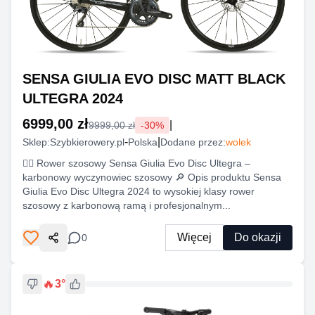
SENSA GIULIA EVO DISC MATT BLACK
ULTEGRA 2024
6999,00 zł
|
9999,00 zł
-
30
%
-
|
Sklep:
Szybkierowery.pl
Polska
Dodane przez:
wolek
🚴‍♂️ Rower szosowy Sensa Giulia Evo Disc Ultegra –
karbonowy wyczynowiec szosowy 🔎 Opis produktu Sensa
Giulia Evo Disc Ultegra 2024 to wysokiej klasy rower
szosowy z karbonową ramą i profesjonalnym...
Więcej
Do okazji
0
Udostępnij
🔥
3
°