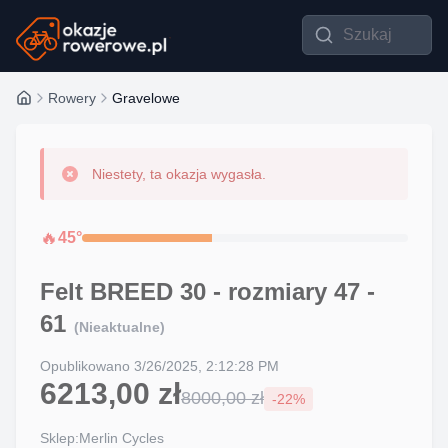
Rowery
Gravelowe
Niestety, ta okazja wygasła.
🔥
45
°
Felt BREED 30 - rozmiary 47 -
61
(Nieaktualne)
Opublikowano
3/26/2025, 2:12:28 PM
6213,00 zł
8000,00 zł
-
22
%
Sklep:
Merlin Cycles